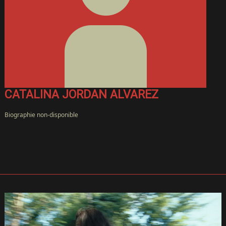
ACCUEIL
CàS
TV
CATALINA JORDAN ALVAREZ
←
NOUVEAU!
Biographie non-disponible
FESTIVAL
À
PROPOS
GALERIE
FILMS
SOUMISSIONS
COMMANDITAIRES
PRESSE