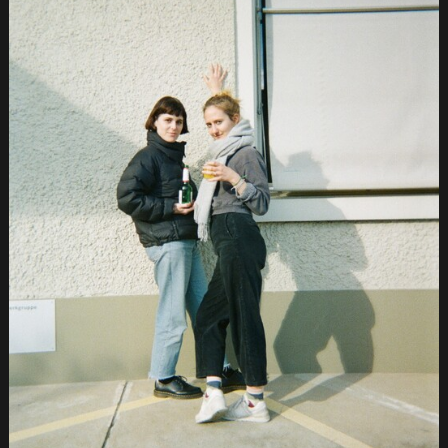
ACCUEIL
CàS
TV
←
NOUVEAU!
FESTIVAL
À
PROPOS
GALERIE
FILMS
SOUMISSIONS
COMMANDITAIRES