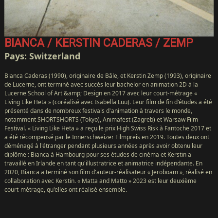
PRESSE
PARTY
POOPER
BIANCA / KERSTIN CADERAS / ZEMP
CONTACT
Pays: Switzerland
MAGASIN
ENGLISH
Bianca Caderas (1990), originaire de Bâle, et Kerstin Zemp (1993), originaire
de Lucerne, ont terminé avec succès leur bachelor en animation 2D à la
Lucerne School of Art &amp; Design en 2017 avec leur court-métrage «
Living Like Heta » (coréalisé avec Isabella Luu). Leur film de fin d'études a été
présenté dans de nombreux festivals d'animation à travers le monde,
notamment SHORTSHORTS (Tokyo), Animafest (Zagreb) et Warsaw Film
Festival. « Living Like Heta » a reçu le prix High Swiss Risk à Fantoche 2017 et
a été récompensé par le Innerschweizer Filmpreis en 2019. Toutes deux ont
déménagé à l'étranger pendant plusieurs années après avoir obtenu leur
diplôme : Bianca à Hambourg pour ses études de cinéma et Kerstin a
travaillé en Irlande en tant qu'illustratrice et animatrice indépendante. En
2020, Bianca a terminé son film d'auteur-réalisateur « Jeroboam », réalisé en
collaboration avec Kerstin. « Matta and Matto » 2023 est leur deuxième
court-métrage, qu'elles ont réalisé ensemble.