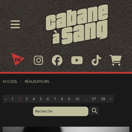
ACCUEIL
>
RÉALISATEURS
‹
1
2
3
4
5
6
7
8
9
10
...
57
58
›