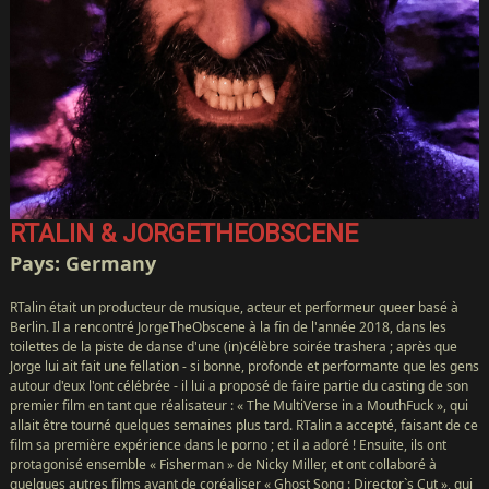
RTALIN & JORGETHEOBSCENE
Pays: Germany
RTalin était un producteur de musique, acteur et performeur queer basé à
Berlin. Il a rencontré JorgeTheObscene à la fin de l'année 2018, dans les
toilettes de la piste de danse d'une (in)célèbre soirée trashera ; après que
Jorge lui ait fait une fellation - si bonne, profonde et performante que les gens
autour d'eux l'ont célébrée - il lui a proposé de faire partie du casting de son
premier film en tant que réalisateur : « The MultiVerse in a MouthFuck », qui
allait être tourné quelques semaines plus tard. RTalin a accepté, faisant de ce
film sa première expérience dans le porno ; et il a adoré ! Ensuite, ils ont
protagonisé ensemble « Fisherman » de Nicky Miller, et ont collaboré à
quelques autres films avant de coréaliser « Ghost Song : Director`s Cut », qui