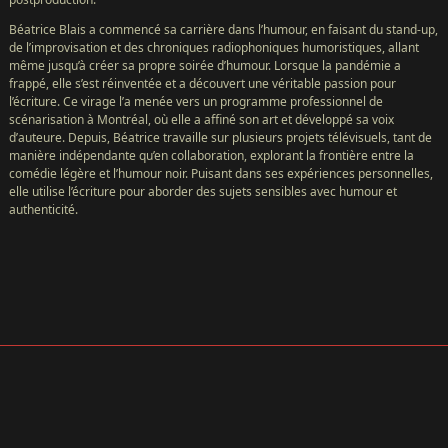
FESTIVAL
Béatrice Blais a commencé sa carrière dans l’humour, en faisant du stand-up,
À
de l’improvisation et des chroniques radiophoniques humoristiques, allant
même jusqu’à créer sa propre soirée d’humour. Lorsque la pandémie a
PROPOS
frappé, elle s’est réinventée et a découvert une véritable passion pour
GALERIE
l’écriture. Ce virage l’a menée vers un programme professionnel de
scénarisation à Montréal, où elle a affiné son art et développé sa voix
FILMS
d’auteure. Depuis, Béatrice travaille sur plusieurs projets télévisuels, tant de
SOUMISSIONS
manière indépendante qu’en collaboration, explorant la frontière entre la
comédie légère et l’humour noir. Puisant dans ses expériences personnelles,
COMMANDITAIRES
elle utilise l’écriture pour aborder des sujets sensibles avec humour et
PRESSE
authenticité.
PARTY
POOPER
CONTACT
MAGASIN
ENGLISH