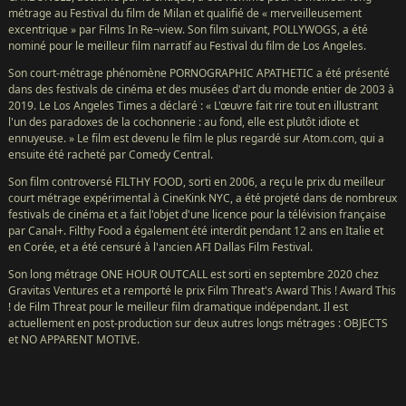
métrage au Festival du film de Milan et qualifié de « merveilleusement
excentrique » par Films In Re¬view. Son film suivant, POLLYWOGS, a été
nominé pour le meilleur film narratif au Festival du film de Los Angeles.
Son court-métrage phénomène PORNOGRAPHIC APATHETIC a été présenté
dans des festivals de cinéma et des musées d'art du monde entier de 2003 à
2019. Le Los Angeles Times a déclaré : « L'œuvre fait rire tout en illustrant
l'un des paradoxes de la cochonnerie : au fond, elle est plutôt idiote et
ennuyeuse. » Le film est devenu le film le plus regardé sur Atom.com, qui a
ensuite été racheté par Comedy Central.
Son film controversé FILTHY FOOD, sorti en 2006, a reçu le prix du meilleur
court métrage expérimental à CineKink NYC, a été projeté dans de nombreux
festivals de cinéma et a fait l'objet d'une licence pour la télévision française
par Canal+. Filthy Food a également été interdit pendant 12 ans en Italie et
en Corée, et a été censuré à l'ancien AFI Dallas Film Festival.
Son long métrage ONE HOUR OUTCALL est sorti en septembre 2020 chez
Gravitas Ventures et a remporté le prix Film Threat's Award This ! Award This
! de Film Threat pour le meilleur film dramatique indépendant. Il est
actuellement en post-production sur deux autres longs métrages : OBJECTS
et NO APPARENT MOTIVE.