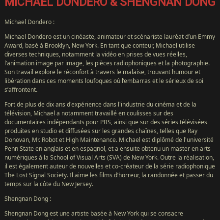
MICHAEL DONDERO & SHENGNAN DONG
Michael Dondero :
Michael Dondero est un cinéaste, animateur et scénariste lauréat d’un Emmy
Award, basé à Brooklyn, New York. En tant que conteur, Michael utilise
diverses techniques, notamment la vidéo en prises de vues réelles,
l’animation image par image, les pièces radiophoniques et la photographie.
Son travail explore le réconfort à travers le malaise, trouvant humour et
libération dans ces moments loufoques où l’embarras et le sérieux de soi
s’affrontent.
Fort de plus de dix ans d'expérience dans l'industrie du cinéma et de la
télévision, Michael a notamment travaillé en coulisses sur des
documentaires indépendants pour PBS, ainsi que sur des séries télévisées
produites en studio et diffusées sur les grandes chaînes, telles que Ray
Donovan, Mr. Robot et High Maintenance. Michael est diplômé de l'université
Penn State en anglais et en espagnol, et a ensuite obtenu un master en arts
numériques à la School of Visual Arts (SVA) de New York. Outre la réalisation,
il est également auteur de nouvelles et co-créateur de la série radiophonique
The Lost Signal Society. Il aime les films d’horreur, la randonnée et passer du
temps sur la côte du New Jersey.
Shengnan Dong :
Shengnan Dong est une artiste basée à New York qui se consacre