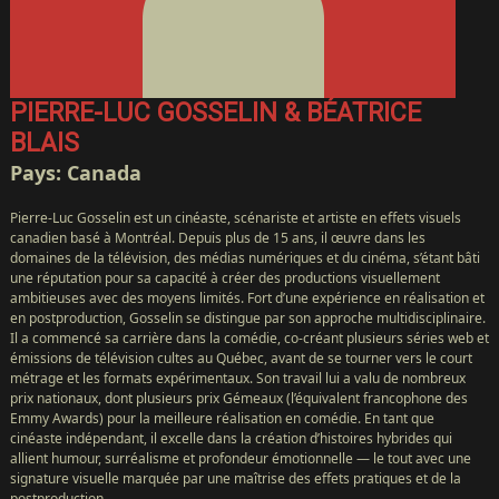
PIERRE-LUC GOSSELIN & BÉATRICE
BLAIS
Pays: Canada
Pierre-Luc Gosselin est un cinéaste, scénariste et artiste en effets visuels
canadien basé à Montréal. Depuis plus de 15 ans, il œuvre dans les
domaines de la télévision, des médias numériques et du cinéma, s’étant bâti
une réputation pour sa capacité à créer des productions visuellement
ambitieuses avec des moyens limités. Fort d’une expérience en réalisation et
en postproduction, Gosselin se distingue par son approche multidisciplinaire.
Il a commencé sa carrière dans la comédie, co-créant plusieurs séries web et
émissions de télévision cultes au Québec, avant de se tourner vers le court
ACCUEIL
métrage et les formats expérimentaux. Son travail lui a valu de nombreux
CàS
prix nationaux, dont plusieurs prix Gémeaux (l’équivalent francophone des
Emmy Awards) pour la meilleure réalisation en comédie. En tant que
TV
cinéaste indépendant, il excelle dans la création d’histoires hybrides qui
←
allient humour, surréalisme et profondeur émotionnelle — le tout avec une
signature visuelle marquée par une maîtrise des effets pratiques et de la
NOUVEAU!
postproduction.